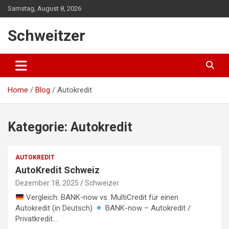
S
Samstag, August 8, 2026
k
i
Schweitzer
p
t
o
c
o
Home
Blog
Autokredit
n
t
e
n
Kategorie:
Autokredit
t
AUTOKREDIT
AutoKredit Schweiz
Dezember 18, 2025
Schweizer
Vergleich: BANK-now vs. MultiCredit für einen
Autokredit (in Deutsch)
BANK-now – Autokredit /
Privatkredit…