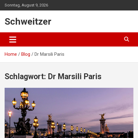
S
Sonntag, August 9, 2026
k
i
Schweitzer
p
t
o
c
o
Home
Blog
Dr Marsili Paris
n
t
e
n
Schlagwort:
Dr Marsili Paris
t